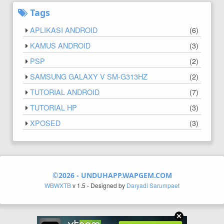
Tags
APLIKASI ANDROID
(
6
)
KAMUS ANDROID
(
3
)
PSP
(
2
)
SAMSUNG GALAXY V SM-G313HZ
(
2
)
TUTORIAL ANDROID
(
7
)
TUTORIAL HP
(
3
)
XPOSED
(
3
)
©2026 -
UNDUHAPP.WAPGEM.COM
WBWXTB
v 1.5 - Designed by
Daryadi Sarumpaet