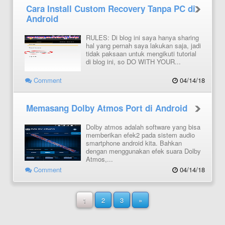
Cara Install Custom Recovery Tanpa PC di
Android
RULES: Di blog ini saya hanya sharing
hal yang pernah saya lakukan saja, jadi
tidak paksaan untuk mengikuti tutorial
di blog ini, so DO WITH YOUR...
Comment
04/14/18
Memasang Dolby Atmos Port di Android
Dolby atmos adalah software yang bisa
memberikan efek2 pada sistem audio
smartphone android kita. Bahkan
dengan menggunakan efek suara Dolby
Atmos,...
Comment
04/14/18
1
2
3
»