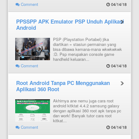
Comment
04/14/18
PPSSPP APK Emulator PSP Unduh Aplikasi
Android
PSP (Playstation Portabel) jika
diartikan = stasiun permainan yang
bisa dibawa kemana-mana wkwkwkwk
:D. Psp merupakan console game
handheld keluaran...
Comment
04/14/18
Root Android Tanpa PC Menggunakan
Aplikasi 360 Root
Akhirnya ane nemu juga cara root
android kitktat 4.4.2 samsung galaxy
dengan aplikasi 360 root apk tanpa pc
dan work! Banyak tutor cara root
kitkat...
Comment
04/14/18